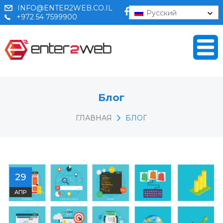
INFO@ENTER2WEB.CO.IL
Русский
+972 54 7599900
Блог
ГЛАВНАЯ
БЛОГ
29
АПР