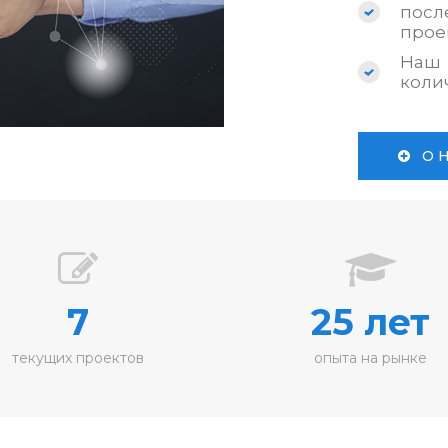
по
прое
Наш 
коли
О 
7
25 лет
текущих проектов
опыта на рынке