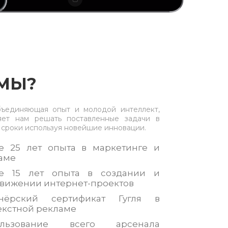
 МЫ?
ъединяющая опыт и молодой интеллект,
яет нам решать поставленные задачи в
 сроки используя новейшие инновации.
е 25 лет опыта в маркетинге и
аме
е 15 лет опыта в создании и
вижении интернет-проектов
тнёрский сертификат Гугля в
екстной рекламе
ользование всего арсенала