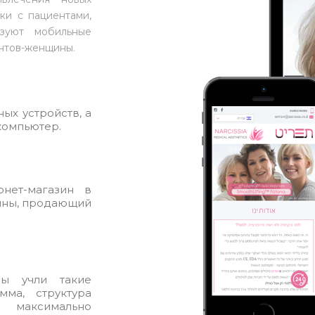
ки с пациентами,
ьзуют мобильные
нтов-женщины.
ых устройств, а
компьютер.
нет-магазин в
ины, продающий
ы учли такие
мма, структура
, максимально