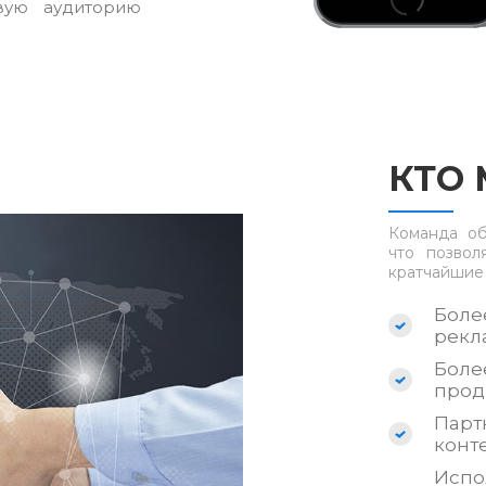
вую аудиторию
КТО
Команда об
что позвол
кратчайшие
Боле
рекл
Боле
прод
Пар
конт
Исп