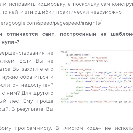
или исправить кодировку, а поскольку сам констр
, то найти эти ошибки практически невозможно.
ers.google.com/speed/pagespeed/insights/
м отличается сайт, построенный на шаблон
 нуля»?
вершенствования не
тчикам. Если Вы не
втра Вы захотите его
 нужно обратиться к
если он недоступен?
 с ним? Для другого
ный лес! Ему проще
ый. В результате, Вы
ому программисту. В «чистом коде» не исполь