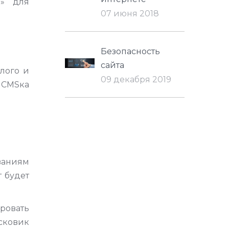
м» для
07 июня 2018
Безопасность
сайта
лого и
09 декабря 2019
 CMSка
ваниям
т будет
ровать
исковик