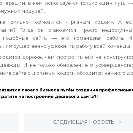
перации, в нем используется только один путь. «
ненужных модулей.
ка, сильно тормозится «грязным кодом». А ес
газин? Тогда он становится просто недоступн
о, подобные сайты — это командная работа. 
ь или существенно усложнить работу всей команды.
бходится дороже, чем построить его на конструкто
ит дважды! И не только обновление и усовершенств
ение сайта с «грязным кодом» обходится намного д
 развитие своего бизнеса путём создания профессиона
отратить на построение дешёвого сайта?!
СЛЕДУЮЩАЯ НОВОСТЬ