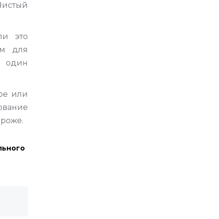
Чистый
ли это
ым для
И один
ре или
ование
ороже.
льного