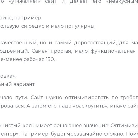
то «утяжеляет» сайт и делает его «невкусны
рикс, например.
ользуются редко и мало популярны.
качественный, но и самый дорогостоящий, для ма
подъёмный. Самая простая, мало функциональная
е-менее рабочая 150.
овка».
ьный вариант.
ачало пути. Сайт нужно оптимизировать по требо
оваться. А затем его надо «раскрутить», иначе сай
«чистый код» имеет решающее значение! Оптимизи
ементор», например, будет чрезвычайно сложно. По