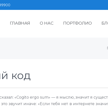
599900
ГЛАВНАЯ
О НАС
ПОРТФОЛИО
БЛ
ый код
сказал: «Cogito ergo sum» — я мыслю, значит я сущес
то звучит иначе: «Если тебя нет в интернете значи