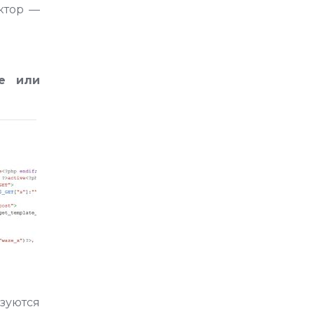
уктор —
е или
зуются