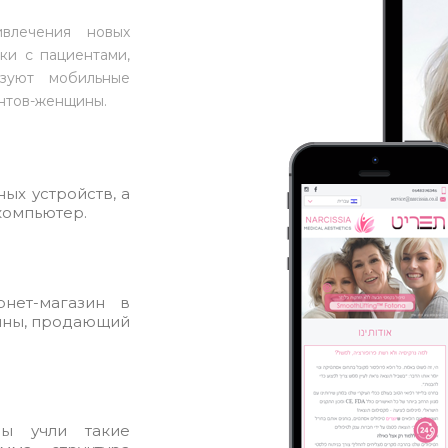
влечения новых
ки с пациентами,
ьзуют мобильные
нтов-женщины.
ых устройств, а
компьютер.
нет-магазин в
ины, продающий
ы учли такие