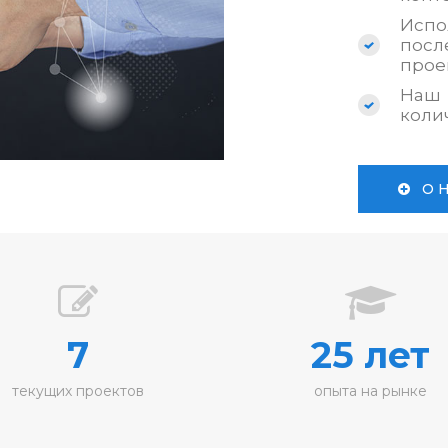
Исп
по
прое
Наш 
коли
О 
7
25 лет
текущих проектов
опыта на рынке