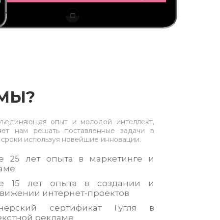
 МЫ?
ъединяющая опыт и молодой интеллект,
яет нам решать поставленные задачи в
 сроки используя новейшие инновации.
е 25 лет опыта в маркетинге и
аме
е 15 лет опыта в создании и
вижении интернет-проектов
тнёрский сертификат Гугля в
екстной рекламе