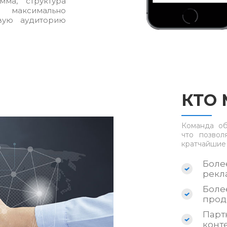
мма, структура
, максимально
вую аудиторию
КТО
Команда об
что позвол
кратчайшие
Боле
рекл
Боле
прод
Пар
конт