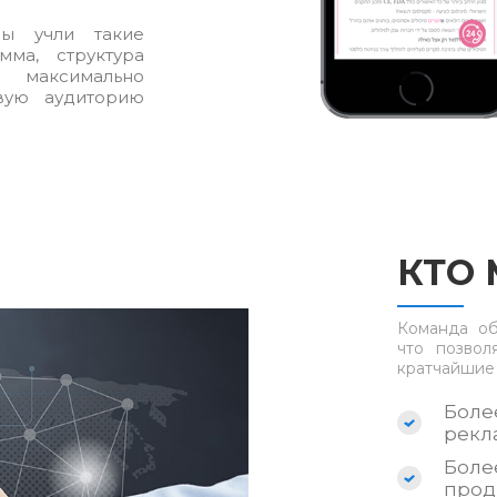
ы учли такие
мма, структура
, максимально
вую аудиторию
КТО
Команда об
что позвол
кратчайшие
Боле
рекл
Боле
прод