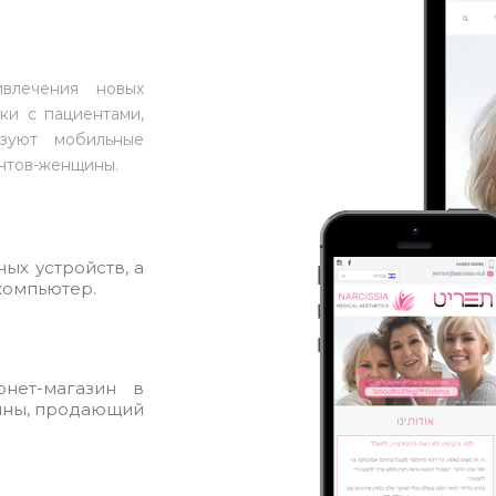
влечения новых
ки с пациентами,
ьзуют мобильные
нтов-женщины.
ых устройств, а
компьютер.
нет-магазин в
ины, продающий