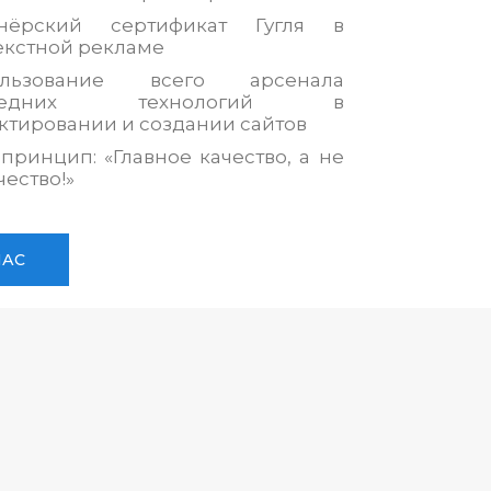
тнёрский сертификат Гугля в
екстной рекламе
ользование всего арсенала
следних технологий в
ктировании и создании сайтов
принцип: «Главное качество, а не
чество!»
НАС