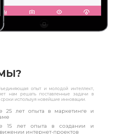
 МЫ?
ъединяющая опыт и молодой интеллект,
яет нам решать поставленные задачи в
 сроки используя новейшие инновации.
е 25 лет опыта в маркетинге и
аме
е 15 лет опыта в создании и
вижении интернет-проектов