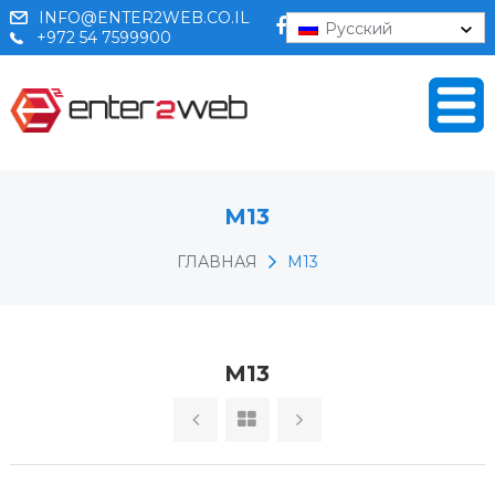
INFO@ENTER2WEB.CO.IL
Русский
+972 54 7599900
М13
ГЛАВНАЯ
М13
М13