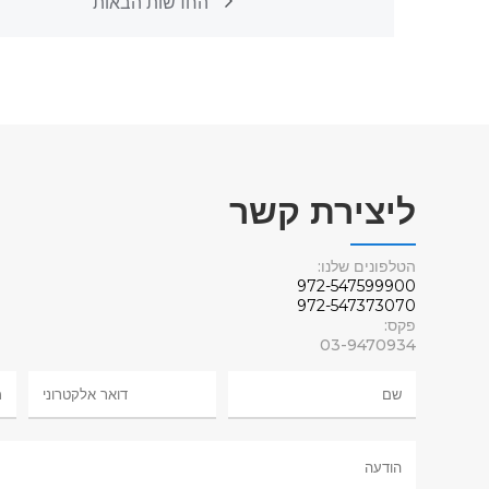
החדשות הבאות
ליצירת קשר
הטלפונים שלנו:
972-547599900
972-547373070
פקס:
03-9470934