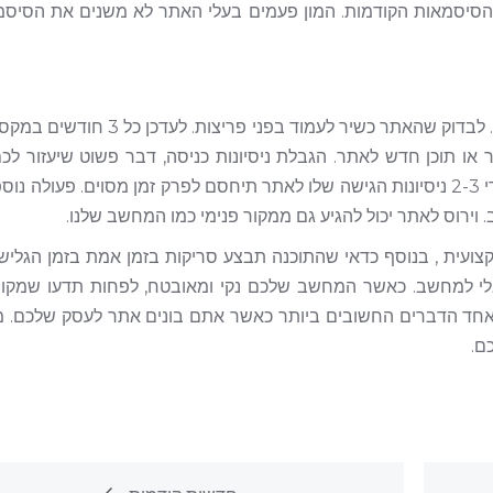
סיסמאות הקודמות. המון פעמים בעלי האתר לא משנים את הסיסמ
הפעולה הכי מומלצת היא למנוע את הפריצה מלכתחילה. לבדוק שהאתר כשיר לעמוד ב
או תוכן חדש לאתר. הגבלת ניסיונות כניסה, דבר פשוט שיעזור לכ
האקר או יוזר ירצה לפרוץ לכם לאתר והוא לא יצליח אחרי 2-3 ניסיונות הגישה שלו לאתר תיחסם לפרק זמן מסוים. פע
וירוס לאתר יכול להגיע גם ממקור פנימי כמו המחשב שלנו.
מקצועית , בנוסף כדאי שהתוכנה תבצע סריקות בזמן אמת בזמן הגלי
אלי למחשב. כאשר המחשב שלכם נקי ומאובטח, לפחות תדעו שמקו
ד הדברים החשובים ביותר כאשר אתם בונים אתר לעסק שלכם. מ
ם.