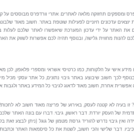
רדפרס ומספקים תחזוקה מלאה לאתרים. אתרי וורדפרס מבוססים על קו
מת יוצאים עדכונים חיוניים לפעילות שוטפת באתר. חשוב מאוד שלבונ
את האתר על ידי עדכון המערכת שיאפשרו לאתר שלכם לעלות במ
 להנות מחווית גלישה, ובנוסף תהיה לכם אפשרות לשווק את האתר
 מידע אישי על הלקוחות, כמו כרטיסי אשראי ומספרי פלאפון, לכן מא
וסף לכך חשוב שיבוצע באתר גיבוי נתונים, כל אתר עסקי מכיל מי
 אפשרית אחרת, חשוב מאוד לדאוג לגיבוי כל המידע באתר ולגבות 
זו בעיה לא קטנה לעסק, באירוע של פריצה מאוד חשוב לא לחכות!
תדמית של העסק יורדת. דבר ראשון, גיבוי. דברו עם בונה האתר שלכם
דה ואין גיבוי נדרש להוריד גרסת מטמון של גוגל (ניתן לבצע זאת בקי
יביו. דבר שלישי והכי חשוב, לשנות את כל סיסמאות האתר וכתבות 