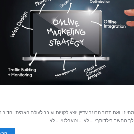
ינו. ואם הדור הבוגר עדיין יוצא לקניות ועובר לעולם האמיתי, הדור 
 לך מחשב בילדותך? – לא. – וטאבלט? – לא....
קרא 