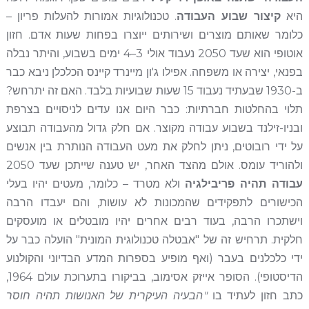
היא
קיצור שבוע העבודה
. טכנולוגיות אמורות להעלות פריון –
כלומר שאותם מוצרים ושירותים ייוצרו בפחות שעות אדם. חזון
אוטופי הוא שעד 2050 נעבוד אולי 3–4 ימים בשבוע, והיתר נבלה
בפנאי, יצירה או משפחה. אפילו ג'ון מיינרד קיינס הכלכלן ניבא כבר
ב-1930 שבעתיד נעבוד 15 שעות שבועיות בלבד. האם זה יתרחש?
תלוי בהחלטות חברתיות: כבר היום אנו עדים לניסויים בצרפת
ובניו-זילנד בשבוע עבודה מקוצר. אם חלק גדול מהעבודה תבוצע
על ידי רובוטים, ניתן לחלק את מעט העבודה הנותרת בין אנשים
ולהוריד עומס. אולם מהצד האחר, יש טענה שייתכן שעד 2050
עבודה תהיה פריבילגיה
ולא מטרד – כלומר, מעטים יהיו בעלי
הכישורים לתפקידים שהמכונות לא עושות, והם יעבדו הרבה
וישתכרו הרבה, בעוד רבים אחרים יהיו מובטלים או מועסקים
חלקית. תרחיש זה של "אבטלה טכנולוגית המונית" הועלה כבר על
ידי כלכלנים בעבר (ואף מופיע בספרות המדע הבדיוני והקולנוע
הדיסטופי). הסופר אייזק אסימוב, בביקורו בתערוכת עולם 1964,
כתב חזון לעתיד בו
"הבעיה העיקרית של האנושות תהיה חוסר