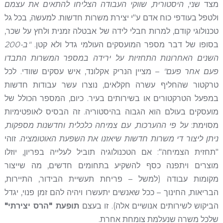
מצד שני,
היסטורית, שווקי העבודה הצליחו להתאים את עצמם
ולטפל בעודפי כוח אדם ע"י יצירת משרות חדשות. למעשה, בכל גל
טכנולוגי קודם, למרות חבלי לידה של אבטלה זמנית ולחץ על שכר,
בסופו של דבר מספר המועסקים העולמי גדל ולא קטן.
"ב-200
השנים האחרונות התחזיות על ירידה במספר המשרות התבדו
פעם אחר פעם"
– מציין הנריק אקלונד, איש עסקים שוודי. לכל
טרקטור שהחליף עשרה חקלאים, נוצרו עשר עבודות חדשות
במפעל הטרקטורים או בשירותים בעיר. כיום, המספר הכולל של
מועסקים בעולם הוא הגבוה בהיסטוריה. זה הבסיס לאופטימיות
מסוימת:
על פי ההערכות, עם צמיחה כלכלית וחדשנות מספקות,
ניתן ליצור די משרות חדשות שיאזנו את השפעת האוטומציה
. זוהי
"תחזית הצמיחה": אם הטכנולוגיה תוביל לעלייה בפריון, יוזלו
מוצרים ויתפנה כסף להשקיע בתחומים חדשים, מה שייצור
מקומות עבודה (למשל – פריחת תעשיית הבידור, התיירות,
הבריאות, החינוך – ככל שאנשים יתעשרו ויהיה להם זמן פנוי, יגדל
הביקוש לשירותים אנושיים אלה). זו בעצם
תופעת "הרס יצירתי"
שלכל משרה שנעלמת צומחת אחרת.