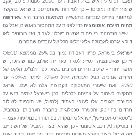
תאבד 91 מיליון איש בגיל העבודה עד 2050 לעומת 2015 (עקב
שיעורי ילודה נמוכים) – כך לפי דוח שהתפרסם בישראל בהקשר
למחסור בידיים עובדות בתעשייה. משמעות הדבר היא ש
אירופה
תהיה חייבת אוטומציה
כדי לפצות על המחסור באנשים, אבל גם
– שיש הזדמנות, כי פחות אנשים "יוכלו" לעבוד, ואז רובוטים לאו
דווקא יגרמו לאבטלה אלא ימלאו חלל של עובדים שחסרים.
ישראל:
בישראל, פריון העבודה נמוך בכ-25% מממוצע OECD
וייתכן שאוטומציה תסייע לסגור פער זה. אולם, כמו שהוזכר, יש
אתגר יחודי – שילוב חרדים וערבים בשוק. לפי הלמ"ס,
חלקם של
חרדים וערבים בגיל העבודה יגדל מ-27% ליותר מ-40% עד
2050
, ואם שיעורי התעסוקה בקבוצות אלה לא יעלו, ישראל
תתקשה לשמור על צמיחה כלכלית. לכן בישראל שמים דגש על
הכשרת מגזרים אלו לענפי העתיד (למשל, יש תוכניות לשילוב
חרדים בהיי-טק, והכשרה טכנולוגית בחברה הערבית). במקביל,
כ"סטארט-אפ ניישן", ישראל מתמקדת בפיתוח הטכנולוגיות עצמן –
רובוטיקה, AI, רכב אוטונומי – כך שהיא "בצד המוביל" של השינויים,
מה שיכול ליצור בארץ משרות פורצות דרך. עם זאת, סביר שגם