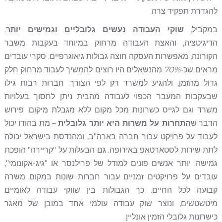
להגדרת תפקיד צרה.
במקביל,
שוקי העבודה נעשים גלובליים וגמישים יותר
.
הדיגיטציה, והאצת העבודה מרחוק במיוחד בעקבות משבר
הקורונה, מאפשרות העסקה חוצה גבולות גיאוגרפיים. סקרי עובדים
מראים שכ-
70%
מהנשאלים היו רוצים להמשיך לעבוד מרחוק חלק
גדול מהזמן, ולהגיע למשרד רק לפי הצורך. חברות רבות גילו
שבעקבות המעבר הכפוי לעבודה מהבית ניתן לחסוך בעלויות
משרד וגם לגייס כשרונות מכל מקום ללא מגבלת מיקום. פירוש
הדבר ש
התחרות על משרות היא יותר גלובלית
– מת בהודו יכול
לעבוד על פרויקט עבור חברה בארה"ב, ומהנדסת בישראל יכולה
לתת שירות לסטארטאפ באירופה. גם הבעלות על "קריירה" הופכת
גמישה: יותר אנשים פונים למודל של פרילנסר או "גיג-אקונומי",
עובדים על פרויקטים זמניים עבור חברות שונות במקום משרה
קבועה לכל החיים. כך הגבולות בין שווקי עבודה לאומיים
מיטשטשים, ונוצר שוק עבודה עולמי אחד במובן של מאגר
כישרונות גלובלי הזמין אונליין.