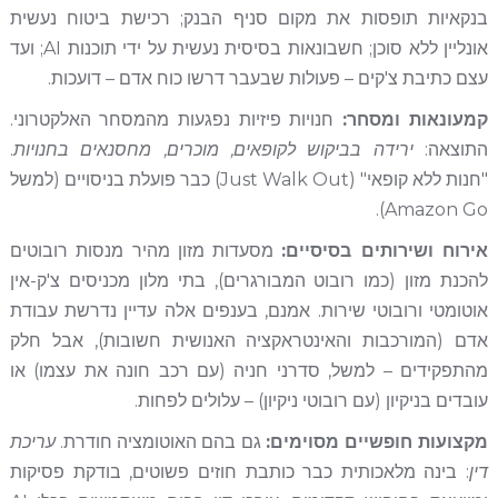
בנקאיות תופסות את מקום סניף הבנק; רכישת ביטוח נעשית
אונליין ללא סוכן; חשבונאות בסיסית נעשית על ידי תוכנות AI; ועד
עצם כתיבת צ'קים – פעולות שבעבר דרשו כוח אדם – דועכות.
קמעונאות ומסחר:
חנויות פיזיות נפגעות מהמסחר האלקטרוני.
התוצאה:
ירידה בביקוש לקופאים, מוכרים, מחסנאים בחנויות
.
"חנות ללא קופאי" (Just Walk Out) כבר פועלת בניסויים (למשל
Amazon Go).
אירוח ושירותים בסיסיים:
מסעדות מזון מהיר מנסות רובוטים
להכנת מזון (כמו רובוט המבורגרים), בתי מלון מכניסים צ'ק-אין
אוטומטי ורובוטי שירות. אמנם, בענפים אלה עדיין נדרשת עבודת
אדם (המורכבות והאינטראקציה האנושית חשובות), אבל חלק
מהתפקידים – למשל, סדרני חניה (עם רכב חונה את עצמו) או
עובדים בניקיון (עם רובוטי ניקיון) – עלולים לפחות.
מקצועות חופשיים מסוימים:
גם בהם האוטומציה חודרת.
עריכת
דין
: בינה מלאכותית כבר כותבת חוזים פשוטים, בודקת פסיקות