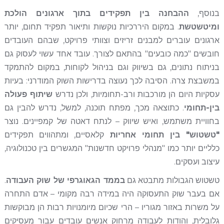
בנוסף,
ההבחנה בין תפקידים בתוך ארגונים הולכת
ומיטשטשת
. במקום היררכיות נוקשות ותיאור תפקיד תחום, יותר
ארגונים עוברים למבנים זריזים וצוותי פרויקט, שבהם העובדים
חובשים "כמה כובעים" בהתאם לצורך. עובד אחד עשוי לעסוק גם
בניתוח נתונים, גם בשיווק וגם בניהול לקוחות, במקום להתמקד
במשבצת צרה. הסיבה לכך נעוצה בדרישות השוק המודרני: בעיות
עסקיות היום הן מורכבות ורב-תחומיות, ולכן נדרש
שיתוף פעולה
בין-תחומי
. כתוצאה מכך, מפתח תוכנה, למשל, נדרש להבין גם
בחוויית משתמש, ואיש שיווק – לנתח דאטה של קמפיינים. נוצר
"טשטוש" בין תחומי אחריות
קלאסיים, ומתהווים תפקידים
כלליים יותר כמו "מנהלי פרויקט חדשנות" המגשרים בין טכנולוגיה,
עיצוב ועסקים.
טשטוש הגבולות מתבטא גם
בממד הגאוגרפי של שוק העבודה
.
אם בעבר שוק התעסוקה היה במידה רבה מקומי – אדם התחרה
על משרות באזור מגוריו – הרי שכיום מיומנויות רבות הן מבוקשות
גלובלית, והודות לעבודה מרחוק אנשים עובדים עבור מעסיקים