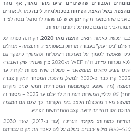
מומחים הסבורים שהשינויים יגיעו מהר מאוד, אף מהר
מהצפוי, בשל האצת הפיתוח בטכנולוגיות ליבה
כמו AI. אחרים
טוענים שההטמעה תיקח זמן ושיש לנו שהות להסתגל. ננסה לצייר
תמונת-ביניים המבוססת על נתונים ותחזיות.
כבר עכשיו, כאמור, רואים
האצה מאז 2020
. הקורונה כפתה על
העולם "ניסוי ענק" בעבודה מרחוק ובאוטומציה, והתוצאה – מנהלים
גילו שאפשר לסמוך על מערכות דיגיטליות ולהמשיך לתפקד גם
ללא נוכחות פיזית. דו"ח WEF מ-2020 ציין ש
עתיד שוק העבודה
קדם והגיע מוקדם מהמשוער
– פעולות שהיו צפויות לקרות עד
2025 קרו כבר ב-2020. למשל, מהפכת המסחר המקוון צברה
תאוצה (מה שפגע בקמעונאות המסורתית חמש שנים מוקדם
יותר).
85 מיליון
המשרות העתידות להיעלם עד 2025 – מספר זה
מושפע מאוד מהכפלת הקצב בימי הקורונה. כך שגם אם המגמה
ארוכת הטווח הייתה ידועה, קצב ההתרחשות הפתיע.
תחזיות כמותיות:
מקינזי
העריכה (עוד ב-2017) שעד 2030,
400–800 מיליון עובדים בעולם
עלולים לאבד את מקום עבודתם