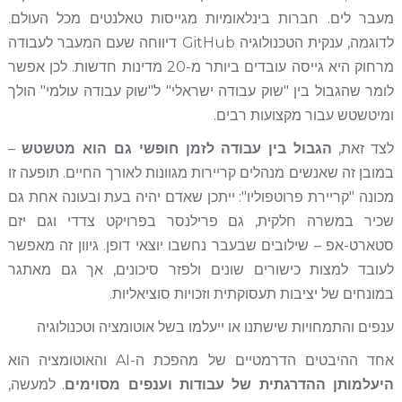
מעבר לים. חברות בינלאומיות מגייסות טאלנטים מכל העולם.
לדוגמה, ענקית הטכנולוגיה GitHub דיווחה שעם המעבר לעבודה
מרחוק היא גייסה עובדים ביותר מ-20 מדינות חדשות. לכן אפשר
לומר שהגבול בין "שוק עבודה ישראלי" ל"שוק עבודה עולמי" הולך
ומיטשטש עבור מקצועות רבים.
לצד זאת,
הגבול בין עבודה לזמן חופשי גם הוא מטשטש
–
במובן זה שאנשים מנהלים קריירות מגוונות לאורך החיים. תופעה זו
מכונה "קריירת פרוטפוליו": ייתכן שאדם יהיה בעת ובעונה אחת גם
שכיר במשרה חלקית, גם פרילנסר בפרויקט צדדי וגם יזם
סטארט-אפ – שילובים שבעבר נחשבו יוצאי דופן. גיוון זה מאפשר
לעובד למצות כישורים שונים ולפזר סיכונים, אך גם מאתגר
במונחים של יציבות תעסוקתית וזכויות סוציאליות.
ענפים והתמחויות שישתנו או ייעלמו בשל אוטומציה וטכנולוגיה
אחד ההיבטים הדרמטיים של מהפכת ה-AI והאוטומציה הוא
היעלמותן ההדרגתית של עבודות וענפים מסוימים
. למעשה,