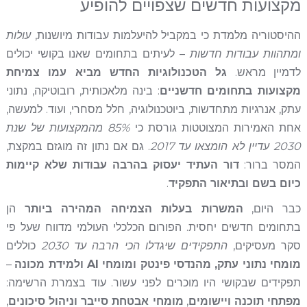
מקצועות חדשים שצפויים להופיע
ההיסטוריה מלמדת כי במקביל להיעלמות עבודות מיושנות,
עולות
ומתהוות עבודות חדשות
– לעיתים בתחומים שאנו בקושי יכולים
לדמיין מראש.
גל הטכנולוגיות החדש מביא עמו צמיחת
מקצועות בתחומים חדשניים
: בינה מלאכותית, רובוטיקה, נתוני
עתק, אנרגיות מתחדשות, ביוטכנולוגיה, חלל מסחרי, ועוד. למעשה,
אחת האמירות המצוטטות גורסת כי
85% מהמקצועות של שנת
2030 עדיין לא הומצאו עד 2017
. גם אם נתון זה מוגזם במקצת,
המסר ברור:
דור העתיד יעסוק בהרבה עבודות שלא קיימות
כיום בשם ובתיאור התפקיד
.
כבר היום,
המשרות בעלות הצמיחה המהירה ביותר
הן
בתחומים חדשים יחסית. הפורום הכלכלי העולמי מדווח שעל פי
סקר מעסיקים,
התפקידים שיגדלו הכי הרבה עד 2030
כוללים
מומחי נתוני עתק, מהנדסי פינטק ומומחי AI ולמידת מכונה
–
תפקידים שבקושי היו מוכרים לפני עשור. עוד בצמרת הרשימה:
מפתחי תוכנה ויישומים
,
מומחי אבטחת סייבר וניהול סיכונים
,