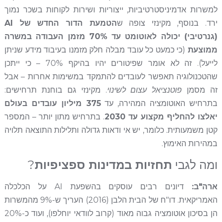
למשרות אדמיניסטרטיביות, ייצוריות ושירות לקוחות בשכר נמוך
ירד. בנוסף, מקינזי צופה ש
הטמעת הדור החדש של AI
(גנרטיבי) יכולה לאוטומט עד 70% מזמן העבודה במשרה
ממוצעת
(כי כמעט כל עובד מבלה חלק מזמנו בעיבוד מידע שניתן
לייעל). זה לא אומר שפיטורים יהיו בהיקף 70% – כי ייתכן
שהטכנולוגיה תאפשר לעובדים להתמקד במשימות אחרות – אבל
זה מסמן
פוטנציאל עצום לשינוי
. מקינזי גם בוחנת תרחישים:
בתרחיש האוטומציה המהירה, עד
375 מיליון עובדים בעולם
יאלצו להחליף מקצוע עד 2030
. בתרחיש מתון יותר – המספר
קטן משמעותית. כלומר, יש אי ודאות גדולה ותלילות התוצאה תלויה
במהירות האימוץ.
ומה לגבי
תחזיות במדינות ספציפיות
?
ארה"ב:
דיונים רבים עוסקים בהשפעת AI על הכלכלה
האמריקאית. דו"ח של הבית הלבן (2016) העריך ש-9% מהמשרות
הן בסיכון אוטומציה גבוה מאוד (קרוב לוודאי יוחלפו), ועוד כ-20%