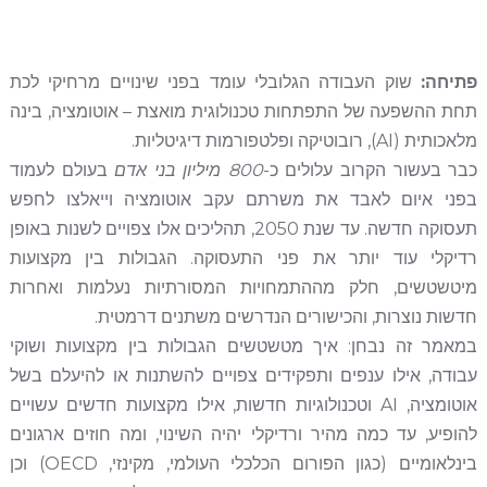
פתיחה:
שוק העבודה הגלובלי עומד בפני שינויים מרחיקי לכת
תחת ההשפעה של התפתחות טכנולוגית מואצת – אוטומציה, בינה
מלאכותית (AI), רובוטיקה ופלטפורמות דיגיטליות.
כבר בעשור הקרוב עלולים כ-
800 מיליון בני אדם
בעולם לעמוד
בפני איום לאבד את משרתם עקב אוטומציה וייאלצו לחפש
תעסוקה חדשה. עד שנת 2050, תהליכים אלו צפויים לשנות באופן
רדיקלי עוד יותר את פני התעסוקה. הגבולות בין מקצועות
מיטשטשים, חלק מההתמחויות המסורתיות נעלמות ואחרות
חדשות נוצרות, והכישורים הנדרשים משתנים דרמטית.
במאמר זה נבחן: איך מטשטשים הגבולות בין מקצועות ושוקי
עבודה, אילו ענפים ותפקידים צפויים להשתנות או להיעלם בשל
אוטומציה, AI וטכנולוגיות חדשות, אילו מקצועות חדשים עשויים
להופיע, עד כמה מהיר ורדיקלי יהיה השינוי, ומה חוזים ארגונים
בינלאומיים (כגון הפורום הכלכלי העולמי, מקינזי, OECD) וכן