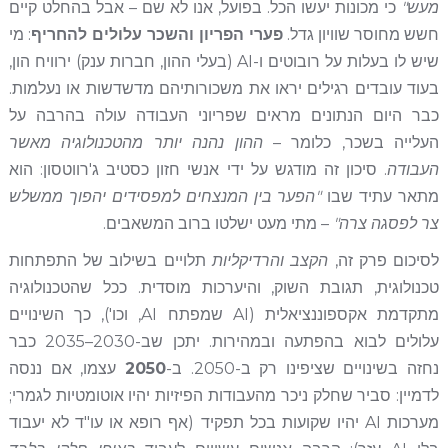
מעש"
כי מכונות יעשו הכל. בפועל, אנו לא שם – אבל בהחלט קיים
חשש מחוסר שוויון גדל.
פערי הפריון והשכר עלולים להחריף
: מי
שיש לו בעלות על רובוטים ו-AI (בעלי ההון, חברות ענק) ירוויח הון,
בעוד עובדים רגילים יראו את משכורותיהם מדשדשות או נעלמות.
כבר היום הנתונים מראים שפריוני העבודה עולה בהרבה על
העלייה בשכר, כלומר –
ההון נהנה יותר מהטכנולוגיה מאשר
העבודה
. סיכון זה מודגש על ידי אנשי חזון כסטיב ג'רווטסון: הוא
מתאר עתיד שבו
"הפער בין המנצחים למפסידים יהפוך ממשלש
צר לפסגה צרה"
– מתי מעט ישלטו ברוב המשאבים.
לסיכום פרק זה,
הקצב והרדיקליות
תלויים בשילוב של התפתחות
טכנולוגית, תגובת השוק, והיערכות מוסדית. ככל שהטכנולוגיה
מתקדמת אקספוננציאלית (AI שמפתח AI, וכו'), כך השינויים
עלולים לבוא בהפתעה ובמהירות. יתכן שב-2030–2035 כבר
נחזה בשינויים שציפינו רק ב-2050. ב-
2050
עצמו, אם ננסה
לדמיין: סביר שחלק ניכר מהעבודות הפיזיות יהיו אוטומטיות לגמרי;
מערכות AI יהיו שקועות בכל תפקיד (אף רופא או עו"ד לא יעבוד