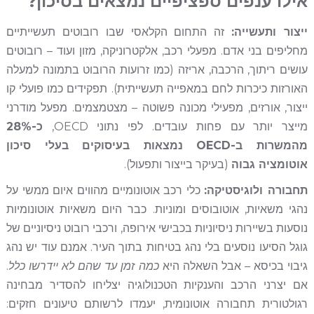
אילו ענפים ספציפיים נמצאים בסיכון?
ייצור ותעשייה:
זה התחום הקלאסי שבו רובוטים תעשייתיים
מחליפים בני אדם. מפעלי רכב, אלקטרוניקה, מזון ועוד – רובוטים
עושים ריתוך, הרכבה, אריזה (כמו זרועות הרובוט בתמונה למעלה
האורזות כיכרות לחם במאפייה תעשייתית). תפקידים כמו פועלי קו
ייצור, אורזים, מפעילי מכונה פשוטה – מצטמצמים. מפעל מודרני
מייצר יותר עם פחות עובדים. לפי נתוני OECD,
כ-28%
מהמשרות ב-OECD נמצאות בעיסוקים בעלי סיכון
אוטומציה גבוה
(בעיקר בייצור ותפעול).
תחבורה ולוגיסטיקה:
כלי רכב אוטונומיים מהווים איום ממשי על
נהגי משאיות, אוטובוסים ומוניות. כבר היום משאיות אוטונומיות
נוסעות בשיירות ניסיוניות בכבישי אירופה, ורכבי רובוט ניסיוניים של
גוגל הסיעו נוסעים בלי נהג בטיחות בתוך העיר. אמנם עוד יש נהג
גיבוי בכיסא – אבל השאלה היא
כמה זמן עד שהם לא יידרשו כלל
.
אם יצרני הרכב והענקיות הטכנולוגיה יצליחו להסדיר מבחינה
רגולטורית תחבורה אוטונומית, יעמדו לרשותם טיעונים חזקים: