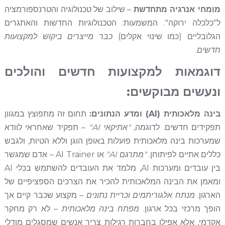
מומחי אנרגיה מתחדשת
– שילוב של טכנולוגיה והטרנספורמציה
ל"כלכלה ירוקה". המשמעות: הטכנולוגיות החדשות והאתגרים
הגלובליים (כמו שינוי אקלים)
כבר מייצרים ביקוש למקצועות
חדשים
.
דוגמאות למקצועות חדשים והולכים
ונעשים מבוקשים:
בינה מלאכותית (AI) ומדע הנתונים:
תחום זה מתפוצץ במגוון
תפקידים חדשים. לדוגמה,
"אתיקאי AI"
– תפקיד שאחראי לוודא
שמערכות בינה מלאכותית פועלות באופן הוגן וללא הטיות, ולגבש
כללים אתיים לפיתוחן.
"מתרגם AI"
או AI Trainer – אדם שמגשר
בין עובדים ומערכות AI, מלמד את העובדים להשתמש בכלי AI
ומאמן את הבינה המלאכותית להכיר את הצרכים הספציפיים של
הארגון.
מנתח אלגוריתמים וכריית נתונים
– מקצוע שכבר קיים אך
הופך מרכזי בכל ארגון.
מפתח בינה מלאכותית
– לא רק מחקר
אקדמי, אלא אפילו בחברות רגילות צריך אנשים שמסגלים מודלי