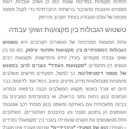
תחזיות מקומיות במדינות שונות. כמו כן נשלב עובדות, דעות
מומחים ותגובות מהציבור ברשתות החברתיות כדי לקבל תמונה
מקיפה של עולם העבודה בעתיד הקרוב והרחוק.
טשטוש הגבולות בין מקצועות ושוקי עבודה
אחת המגמות המרכזיות של העשורים הקרובים היא
טשטוש
הגבולות המסורתיים בין מקצועות ותחומי עיסוק
, כמו גם בין
שווקי עבודה מקומיים. בעידן הידע והחדשנות, מקצועות רבים
נעשים רב-תחומיים.
"מקצועות העתיד" נוצרים לרוב במפגש
של מספר דיסציפלינות
. כך למשל, תפקידים חדשים משלבים
מיומנויות מטכנולוגיות מידע, מדעים, עיצוב, ניהול ועוד. לדוגמה, כבר
היום יש צורך באנשי מקצוע המשלבים הבנה ברפואה ובמדעי
הנתונים (כגון ניתוח נתוני בריאות), או במהנדסים המבינים גם
בבינה מלאכותית וגם באתיקה ומשפט (כגון מומחי רכב אוטונומי
העוסקים הן בתכנון הטכני והן בהיבטים רגולטוריים). השילובים
הללו מטשטשים את הקווים שהפרידו בעבר בין "מקצועות" נפרדים
– העתידן
הוא של תפקידי "היברידיים"
, שבהם העובד אינו מוגבל