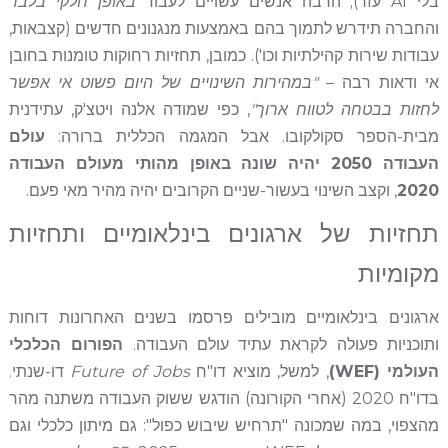
בלי AI עזר); הרבה אנשים עשויים לעבוד
באופן חלקי בלבד
והחברה תידרש לתמוך בהם באמצעות מנגנונים חדשים (קצבאות,
עבודות שירות קהילתיות וכו'). כמובן, תחזיות רחוקות טומנות בחובן
אי ודאות רבה –
"במהירות השינויים של היום פשוט אי אפשר
לחזות בבטחה לטווח ארוך"
, כפי שמודה אלנה ויטצ'ק, עתידנית
מבית-הספר סקולקובו. אבל המגמה הכללית ברורה:
עולם
העבודה 2050 יהיה שונה באופן מהותי מעולם העבודה
2020
, וקצב השינוי בעשור-שניים הקרובים יהיה מהיר מאי פעם.
תחזיות של ארגונים בינלאומיים ותחזיות
מקומיות
ארגונים בינלאומיים מובילים פרסמו בשנים האחרונות דוחות
ותוכניות פעולה לקראת עתיד עולם העבודה.
הפורום הכלכלי
העולמי (WEF)
, למשל, מוציא דו"ח
Future of Jobs
דו-שנתי.
בדו"ח 2020 (אחרי הקורונה) הודגש ששוק העבודה משתנה מהר
מהצפוי, במה שמכונה "תרחיש שיבוש כפול": גם מיתון כלכלי וגם