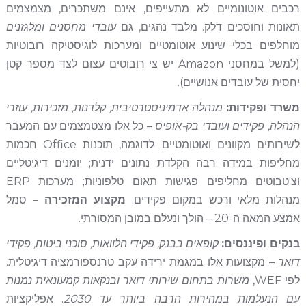
רכבים אוטונומיים לא מתעייפים, אינם משתכרים, מצמצמים
תאונות וחוסכים דלק. מלבד נהגים, גם
עובדי מחסנים ומלגזנים
מוחלפים בכלי שינוע אוטומטיים ומערכות לוגיסטיקה רובוטיות
(למשל במחסני Amazon יש צי רובוטים עצום לצד מספר קטן
יחסית של עובדים אנושיים).
משרד ופקידות:
מנהלה אדמיניסטרטיבית, קלדנות, מזכירות, עוזרי
הנהלה, פקידים ועובדי בק-אופיס
– כל אלו מצטמצמים עם המעבר
לשירותים מקוונים ואוטומטיים. לדוגמה, תוכנות Office חכמות
מחליפות במידה רבה הקלדת נתונים ידנית; יומנים דיגיטליים
וצ'טבוטים מחליפים פגישות תאום טלפוניות; מערכות ERP
מנהלות מלאי ורכש במקום פקידים.
מקצוע המזכירה
– סמל
אמצע המאה ה-20 – הולך ונעלם במובן המסורתי.
בנקים ופיננסים:
קופאים בבנק, פקידי הלוואות, סוכני ביטוח, פקידי
דואר
– מקצועות אלו במגמת ירידה עקב טרנספורמציה דיגיטלית.
לפי WEF,
משרות בתחום שירותי דואר ובנקאות קמעונאית נמנות
עם הנעלמות במהירות הרבה ביותר עד 2030
. אפליקציות