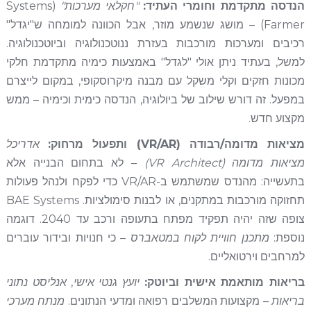
הנדסה מתקדמת וחומרי העתיד:
"חקלאי מערכות"
(Systems
Farmer) – מושג שנשמע מוזר, אבל הכוונה למומחה ש"יגדל"
רכיבים ומערכות מורכבות בעזרת ננוטכנולוגיה וביוטכנולוגיה.
למשל, בעתיד ניתן אולי "לגדל" באמצעות כימיה מתקדמת חלקי
מכונות חזקים וקלי משקל עם מבנה מיקרוסקופי, במקום לייצרם
במפעל. זה דורש שילוב של ביולוגיה, הנדסה כימית וכימיה – ממש
מקצוע חדש.
מציאות מדומה/רבודה (VR/AR) ותפעול מרחוק:
אדריכל
מציאות מדומה (VR Architect)
– לא בתחום הבנייה אלא
בתעשייה: מהנדס שמשתמש ב-VR/AR כדי לפקח ולנהל פעולות
תחזוקה מורכבות במתקנים, או לבנות סימולציות. BAE Systems
צופה שזה יהיה תפקיד מפתח בתעופה ורכב עד 2040. דוגמה
נוספת:
מתכנן חוויית לקוח במטאברס
– כי חנויות ובידור עוברים
למרחבים וירטואליים.
בריאות מותאמת אישית וביוטק:
יועץ גנטי אישי
,
אנליסט נתוני
בריאות
– מקצועות המשלבים רפואה ומדעי הנתונים.
מנתח מערכי