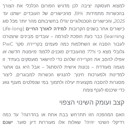
למצוא תעסוקה יציבה. לכן מדגיש הפורום הכלכלי את הצורך
בהכשרות מתמידות:
39% מהכישורים של העובדים ישתנו עד
2025
, והכישורים הטכנולוגיים יגדלו בחשיבותם מהר יותר מכל סוג
כישורים אחר בשנים הקרובות.
למידה לאורך החיים
(Life-long
learning) כבר כעת הופכת לנורמה – עובדים מבינים שיצטרכו
לעבור הסבה או השתלמות כמה פעמים בקריירה. סקר PwC
גלובלי מצא כי
77% מהעובדים מוכנים ללמוד מיומנות חדשה או
אפילו להסב את הקריירה שלהם
כדי להישאר מועסקים בעתיד. זו
מגמה מעודדת – נכונות אישית להסתגל – אבל היא גם אתגר
למדינות ולמערכות חינוך: להנגיש הכשרות למבוגרים, ליצור
מסגרות להסבה מקצועית יעילה ולתמוך במי שנפלטים מענף גווע
כדי שיכנסו לענף צומח.
קצב ועומק השינוי הצפוי
האם המהפכה הזו תתרחש בבת אחת או בהדרגה? עד כמה
רדיקלי השינוי יהיה? שאלות אלו מעוררות דיון סוער.
ישנם