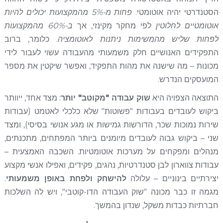
הסטנדרטי יהיה אוטומטי.
פחות מ-5% מהמקצועות יכולים להיות
אוטומטיים לחלוטין
לפי מחקר מקינזי, אך
ב-60% מהמקצועות
לפחות שליש מהמשימות ניתנות לאוטומציה
. כלומר, ברוב
התפקידים האנושיים חלק משמעותי מהעבודה עשוי לעבור לידי
מכונות – מה שישנה את מהות התפקיד, ואפשר שיקטין את מספר
המועסקים הנדרש.
התוצאה הצפויה היא
שוק עבודה "מקוטב" יותר
: מצד אחד, ייוותר
ביקוש לעובדים בעבודות "פשוטות" שלא כלכלי לאטמט (עבודות
שירות נמוכות שכר, הדורשות גמישות או מגע אנושי בסיסי), ומצד
שני – ביקוש גבוה לעובדים מיומנים ביותר המפתחים, מתכנתים,
מנהלים ומפקחים על מערכות אוטומטיות. השכבה האמצעית –
עבודות צווארון לבן סטנדרטיות, נהגים, פקידים, ואפילו אנשי מקצוע
יצירתיים בינוניים – עלולה
להישחק ולפחת באופן משמעותי
.
מגמה זו כבר מכונה "שוק העבודה הדו-קוטבי", ויש לה השלכות
חברתיות כבדות משקל, שנדון בהמשך.