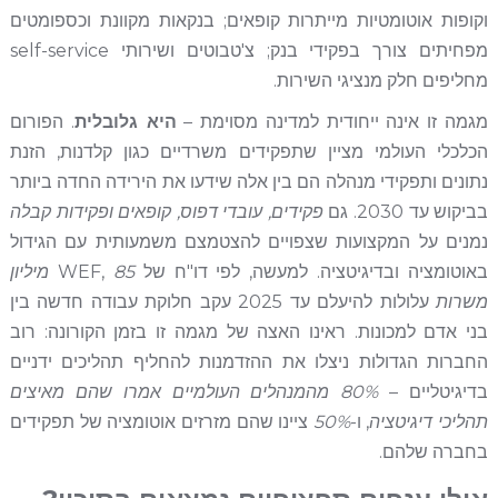
וקופות אוטומטיות מייתרות קופאים; בנקאות מקוונת וכספומטים
מפחיתים צורך בפקידי בנק; צ'טבוטים ושירותי self-service
מחליפים חלק מנציגי השירות.
מגמה זו אינה ייחודית למדינה מסוימת –
היא גלובלית
. הפורום
הכלכלי העולמי מציין שתפקידים משרדיים כגון קלדנות, הזנת
נתונים ותפקידי מנהלה הם בין אלה שידעו את הירידה החדה ביותר
בביקוש עד 2030. גם
פקידים, עובדי דפוס, קופאים ופקידות קבלה
נמנים על המקצועות שצפויים להצטמצם משמעותית עם הגידול
באוטומציה ובדיגיטציה. למעשה, לפי דו"ח של WEF,
85 מיליון
משרות
עלולות להיעלם עד 2025 עקב חלוקת עבודה חדשה בין
בני אדם למכונות. ראינו האצה של מגמה זו בזמן הקורונה: רוב
החברות הגדולות ניצלו את ההזדמנות להחליף תהליכים ידניים
בדיגיטליים –
80% מהמנהלים העולמיים אמרו שהם מאיצים
תהליכי דיגיטציה
, ו-
50%
ציינו שהם מזרזים אוטומציה של תפקידים
בחברה שלהם.