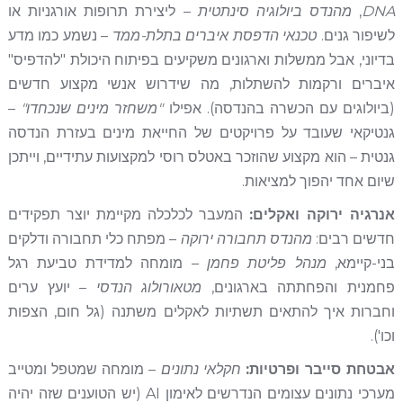
DNA
,
מהנדס ביולוגיה סינתטית
– ליצירת תרופות אורגניות או
לשיפור גנים.
טכנאי הדפסת איברים בתלת-ממד
– נשמע כמו מדע
בדיוני, אבל ממשלות וארגונים משקיעים בפיתוח היכולת "להדפיס"
איברים ורקמות להשתלות, מה שידרוש אנשי מקצוע חדשים
(ביולוגים עם הכשרה בהנדסה). אפילו
"משחזר מינים שנכחדו"
–
גנטיקאי שעובד על פרויקטים של החייאת מינים בעזרת הנדסה
גנטית – הוא מקצוע שהוזכר באטלס רוסי למקצועות עתידיים, וייתכן
שיום אחד יהפוך למציאות.
אנרגיה ירוקה ואקלים:
המעבר לכלכלה מקיימת יוצר תפקידים
חדשים רבים:
מהנדס תחבורה ירוקה
– מפתח כלי תחבורה ודלקים
בני-קיימא,
מנהל פליטת פחמן
– מומחה למדידת טביעת רגל
פחמנית והפחתתה בארגונים,
מטאורולוג הנדסי
– יועץ ערים
וחברות איך להתאים תשתיות לאקלים משתנה (גל חום, הצפות
וכו').
אבטחת סייבר ופרטיות:
חקלאי נתונים
– מומחה שמטפל ומטייב
מערכי נתונים עצומים הנדרשים לאימון AI (יש הטוענים שזה יהיה