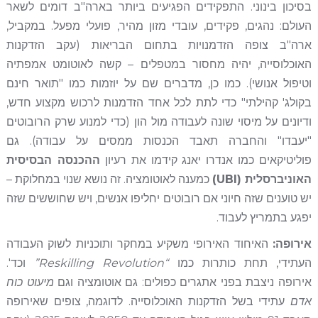
בסיכון בינוני. התפקידים הפגיעים ביותר בארה"ב דומים לשאר
העולם: נהגים, פקידים, עובדי מזון מהיר, פועלי מפעל. במקביל,
ארה"ב צופה הזדמנויות בתחום הבריאות (עקב הזדקנות
האוכלוסייה, יהיה מחסור במטפלים – קשה לאוטומט אמפתיה
וטיפול אנושי). כמו כן, מדברים שם על יוזמות כמו "תואר חינם
בקולג' קהילתי" כדי לתת לכל אחד הזדמנות לרכוש מקצוע חדש,
ודיונים על מיסוי שונה לעבודה מול הון (כדי למנוע שרק הרובוטים
"יעבדו" והחברה תאבד הכנסות ממסים על עבודה). גם
פוליטיקאים כמו אנדרו יאנג קידמו את רעיון
ההכנסה הבסיסית
האוניברסלית (UBI)
כמענה לאוטומציה. זה נושא שנוי במחלוקת –
יש טוענים שזה חיוני אם רובוטים יחליפו אנשים, ויש שחוששים שזה
יפגע בתמריץ לעבוד.
אירופה:
האיחוד האירופי משקיע במחקר ותוכניות לשוק העבודה
העתידי, תחת כותרות כמו
“Reskilling Revolution”
וכד'.
אירופה ניצבת בפני אתגרים כפולים: גם אוטומציה וגם
מיעוט כוח
אדם
עתידי בשל הזדקנות האוכלוסייה. לדוגמה, צופים שאירופה