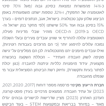
כ-
14% מהמשרות נמצאות בסיכון גבוה (מעל 70% סיכוי
לאוטומציה של התפקיד)
, ו-
32% נוספות ישתנו משמעותית
באופן
הביצוע שלהן עקב טכנולוגיה. בישראל, אגב, הנתונים דומים – בערך
15% בסיכון גבוה ועוד 50% שישתנו (לפי מחקר בנק ישראל וה-
OECD ב-2019). ה-OECD מזהיר שבלי מדיניות פעילה,
האוטומציה עלולה להחריף אי שוויון: עובדים צעירים ובעלי השכלה
נמוכה עלולים להיפגע יותר (כי הם מרוכזים בעבודות רוטיניות),
ואילו עובדים מיומנים יהנו מהטכנולוגיה. לכן הם ממליצים על
"גישה
מקיפה לשוק העבודה העתידי"
– הכוללת השקעה בהכשרה
מקצועית, עידוד
מיומנויות כלליות וניתנות להעברה
(כגון יכולת
לפתור בעיות ותקשורת), וחיזוק רשת הביטחון הסוציאלית עבור מי
שנפלט מהעבודה.
חברת הייעוץ מקינזי
פרסמה מספר דוחות (2017, 2020, 2021,
2023) על עתיד העבודה. ממצאים מרכזיים: בעידן פוסט-קורונה,
העדכון האחרון (2023) מציין שדרישות לכישורים גבוהים יגדלו
מאוד – במיוחד בבריאות ובמקצועות STEM – בעוד הביקוש