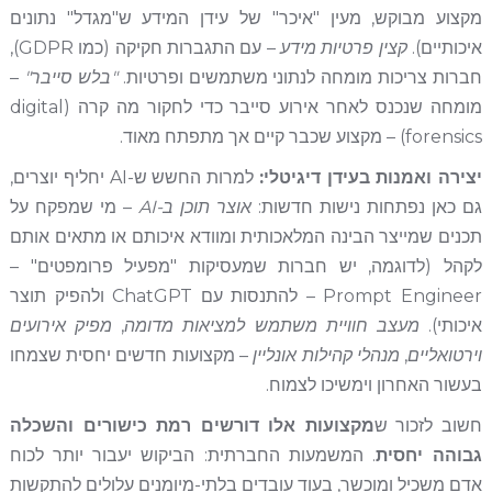
מקצוע מבוקש, מעין "איכר" של עידן המידע ש"מגדל" נתונים
איכותיים).
קצין פרטיות מידע
– עם התגברות חקיקה (כמו GDPR),
חברות צריכות מומחה לנתוני משתמשים ופרטיות.
"בלש סייבר"
–
מומחה שנכנס לאחר אירוע סייבר כדי לחקור מה קרה (digital
forensics) – מקצוע שכבר קיים אך מתפתח מאוד.
יצירה ואמנות בעידן דיגיטלי:
למרות החשש ש-AI יחליף יוצרים,
גם כאן נפתחות נישות חדשות:
אוצר תוכן ב-AI
– מי שמפקח על
תכנים שמייצר הבינה המלאכותית ומוודא איכותם או מתאים אותם
לקהל (לדוגמה, יש חברות שמעסיקות "מפעיל פרומפטים" –
Prompt Engineer – להתנסות עם ChatGPT ולהפיק תוצר
איכותי).
מעצב חוויית משתמש למציאות מדומה
,
מפיק אירועים
וירטואליים
,
מנהלי קהילות אונליין
– מקצועות חדשים יחסית שצמחו
בעשור האחרון וימשיכו לצמוח.
חשוב לזכור ש
מקצועות אלו דורשים רמת כישורים והשכלה
גבוהה יחסית
. המשמעות החברתית: הביקוש יעבור יותר לכוח
אדם משכיל ומוכשר, בעוד עובדים בלתי-מיומנים עלולים להתקשות