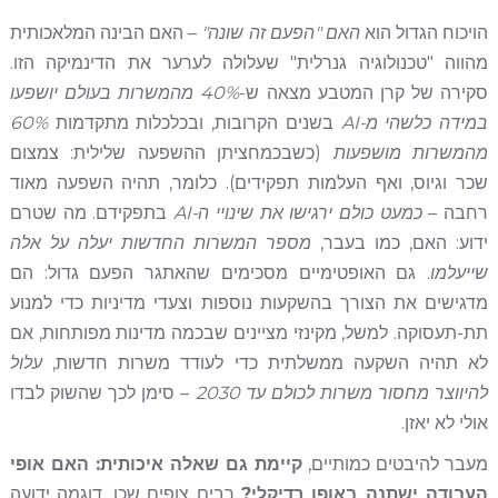
הויכוח הגדול הוא
האם "הפעם זה שונה"
– האם הבינה המלאכותית
מהווה "טכנולוגיה גנרלית" שעלולה לערער את הדינמיקה הזו.
סקירה של קרן המטבע מצאה ש-
40% מהמשרות בעולם יושפעו
במידה כלשהי מ-AI
בשנים הקרובות, ובכלכלות מתקדמות
60%
מהמשרות מושפעות
(כשבכמחציתן ההשפעה שלילית: צמצום
שכר וגיוס, ואף העלמות תפקידים). כלומר, תהיה השפעה מאוד
רחבה –
כמעט כולם ירגישו את שינויי ה-AI
בתפקידם. מה שטרם
ידוע: האם, כמו בעבר,
מספר המשרות החדשות יעלה על אלה
שייעלמו
. גם האופטימיים מסכימים שהאתגר הפעם גדול: הם
מדגישים את הצורך בהשקעות נוספות וצעדי מדיניות כדי למנוע
תת-תעסוקה. למשל, מקינזי מציינים שבכמה מדינות מפותחות, אם
לא תהיה השקעה ממשלתית כדי לעודד משרות חדשות,
עלול
להיווצר מחסור משרות לכולם עד 2030
– סימן לכך שהשוק לבדו
אולי לא יאזן.
מעבר להיבטים כמותיים,
קיימת גם שאלה איכותית: האם אופי
העבודה ישתנה באופן רדיקלי?
רבים צופים שכן. דוגמה ידועה