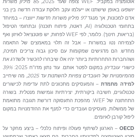
אוטומציה במקביל. WEF צופה שעד 2025,
85 מיליון משרות
יושפעו
באופן שישתנו או ייעלמו עקב חלוקת עבודה חדשה בין בני
אדם למכונות, אך מנגד
97 מיליון משרות חדשות ייווצרו
– במיוחד
בתחומי הטכנולוגיה (AI, דאטה, פיתוח תוכנה) ובתחומי הטיפול
(בריאות, חינוך). כלומר, לפי WEF לפחות, יש פוטנציאל לאיזון ואף
לצמיחה נטו במשרות – אבל זה תלוי במאמצים של התאמה
מחדש. הם מדגישים שמקומות עם סיכון גבוה צריכים תמיכה,
ושהחברות התחרותיות ביותר יהיו אלו שיבחרו
להכשיר ולשדרג את
כישורי עובדיהן
במקום לפטר אותם. עוד נתון מדו"ח 2025:
39%
מהמיומנויות של העובדים צפויות להשתנות עד 2025
, מה שיחייב
למידה מתמדת
– והמעסיקים מתכוונים לתת עדיפות לכישורים
טכנולוגיים, חשיבה ביקורתית, יצירתיות וגמישות מנטלית. בשורה
התחתונה של WEF: מהפכת התעסוקה דורשת תגובה מתואמת
של ממשלות, מעסיקים ועובדים כדי למנף את ההזדמנויות במקום
ליפול קורבן לאיומים.
OECD
– הארגון לשיתוף פעולה ופיתוח כלכלי – ביצע מחקר על
סיכון האוטומציה למדינותיו החברות. הם מצאו כאמור שבממוצע