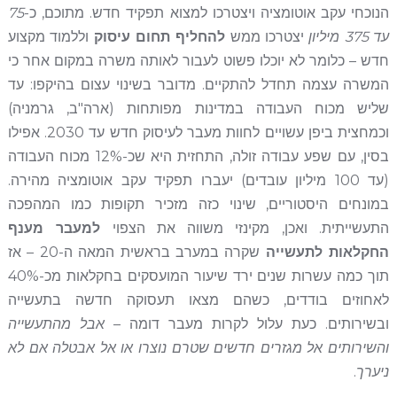
הנוכחי עקב אוטומציה ויצטרכו למצוא תפקיד חדש. מתוכם, כ-
75
עד 375 מיליון
יצטרכו ממש
להחליף תחום עיסוק
וללמוד מקצוע
חדש – כלומר לא יוכלו פשוט לעבור לאותה משרה במקום אחר כי
המשרה עצמה תחדל להתקיים. מדובר בשינוי עצום בהיקפו: עד
שליש מכוח העבודה במדינות מפותחות (ארה"ב, גרמניה)
וכמחצית ביפן עשויים לחוות מעבר לעיסוק חדש עד 2030. אפילו
בסין, עם שפע עבודה זולה, התחזית היא שכ-12% מכוח העבודה
(עד 100 מיליון עובדים) יעברו תפקיד עקב אוטומציה מהירה.
במונחים היסטוריים, שינוי כזה מזכיר תקופות כמו המהפכה
התעשייתית. ואכן, מקינזי משווה את הצפוי
למעבר מענף
החקלאות לתעשייה
שקרה במערב בראשית המאה ה-20 – אז
תוך כמה עשרות שנים ירד שיעור המועסקים בחקלאות מכ-40%
לאחוזים בודדים, כשהם מצאו תעסוקה חדשה בתעשייה
ובשירותים. כעת עלול לקרות מעבר דומה –
אבל מהתעשייה
והשירותים אל מגזרים חדשים שטרם נוצרו או אל אבטלה אם לא
ניערך
.