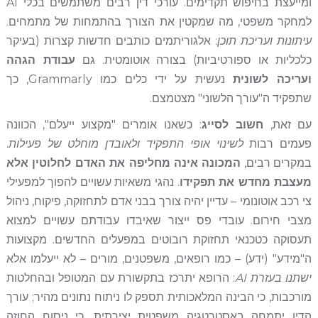
ומייעצת בחיפוש תקדימים. עורכי דין רבים משתמשים בכלי AI
למחקר משפטי, מה שמקטין את הצורך בהתמחות של מתמחים.
עיתונות ועריכת תוכן
: אלגוריתמים כותבים חדשות קצרות (בעיקר
כלכליות או ספורטיביות) בצורה אוטומטית. גם
עבודת הגהה
ועריכה לשונית
נעשית על ידי כלים כמו Grammarly, כך
שתפקיד ה"עורך הלשוני" מצטמצם.
עם זאת,
חשוב לסייג
: כשאנו אומרים "מקצוע ייעלם", הכוונה
פעמים רבות
לשינוי אופי התפקיד ולאובדן מוחלט של פעילות
.
במקרים רבים,
המכונה אינה מחליפה את האדם לחלוטין אלא
מעצבת מחדש את תפקידו
. נהגי משאיות עשויים להפוך למפעילי
צי רכב אוטונומי – עדיין יהיה צורך בבני אדם לתחזוקה, פיקוח, ניהול
מצבי חירום. עובדי פס ייצור שאיבדו עבודתם עשויים למצוא
תעסוקה כטכנאי תחזוקת רובוטים במפעלים החדשים. מקצועות
ה"מידע" (ידע) – כמו רופאים, משפטנים, מורים – לא ייעלמו אלא
ישתנו בעזרת AI
: הרופא יתרכז בתקשורת עם המטופל ובהחלטות
מורכבות, כי הבינה המלאכותית תספק לו ניתוח נתונים מהיר; עורך
הדין יתמחה באסטרטגיה משפטית יצירתית, כי ניסוח החוזה