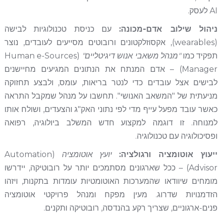
AI לעסק.
ניהול שילוב אדם-מכונה:
עם כניסת טכנולוגיות לבישה
(wearables), אקסוזלקטונים ורובוטים מסייעים לעובדים, נוצר
תפקיד כמו
"מנהל משאבי אנוש דיגיטליים"
(Human e-Sources
Manager) – אדם המנתח את הנתונים המגיעים מחיישנים
לבישים אצל עובדים כדי לנטר בריאות, עומס, ולבצע תחזוקה
מניעתית של "המשאב האנושי". תחשבו על מנהל שמקבל התראה
כאשר עובד מפעל עייף מדי לפי נתוני האק"ג והצעדים, ושולח אותו
למנוחה. זו דוגמה למקצוע חדש המשלב ביולוגיה, רפואה
ופסיכולוגיה עם טכנולוגיה.
ייעוץ אוטומציה ורגולציה:
יועץ אוטומציה
(Automation
Advisor) – ככל שארגונים מסתמכים יותר על רובוטיקה, יידרשו
מומחים שיוודאו שהמערכות האוטומטיות עומדות בתקנות, ויזהו
הזדמנויות שדרוג. מעין מפקח ומנהל פרויקטי אוטומציה
פנים-ארגוניים, שצריך רקע בהנדסה, רובוטיקה ותקנים.