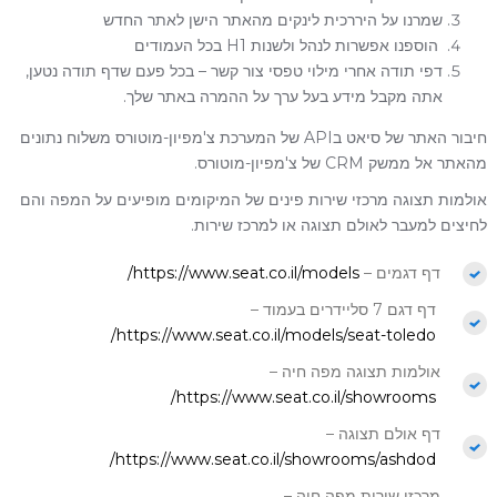
שמרנו על היררכית לינקים מהאתר הישן לאתר החדש
הוספנו אפשרות לנהל ולשנות H1 בכל העמודים
דפי תודה אחרי מילוי טפסי צור קשר – בכל פעם שדף תודה נטען,
אתה מקבל מידע בעל ערך על ההמרה באתר שלך.
חיבור האתר של סיאט בAPI של המערכת צ'מפיון-מוטורס משלוח נתונים
מהאתר אל ממשק CRM של צ'מפיון-מוטורס.
אולמות תצוגה מרכזי שירות פינים של המיקומים מופיעים על המפה והם
לחיצים למעבר לאולם תצוגה או למרכז שירות.
דף דגמים –
https://www.seat.co.il/models/
דף דגם 7 סליידרים בעמוד –
https://www.seat.co.il/models/seat-toledo/
אולמות תצוגה מפה חיה –
https://www.seat.co.il/showrooms/
דף אולם תצוגה –
https://www.seat.co.il/showrooms/ashdod/
מרכזי שירות מפה חיה –