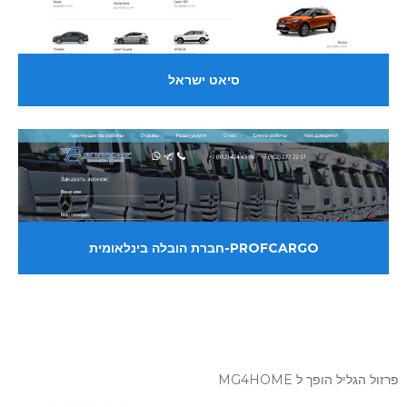
סיאט ישראל
PROFCARGO-חברת הובלה בינלאומית
פרזול הגליל הופך ל MG4HOME