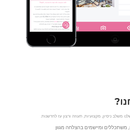
נו?
נו משלב ניסיון, מקצועיות, תעוזה ורצון עז לחדשנות.
, משתכללים ומיישמים בהצלחה מגוון