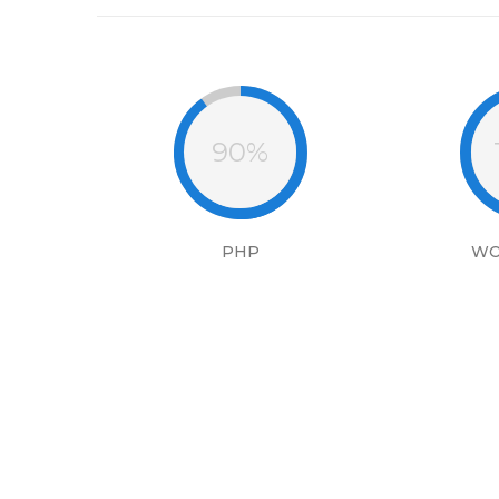
90%
PHP
WO