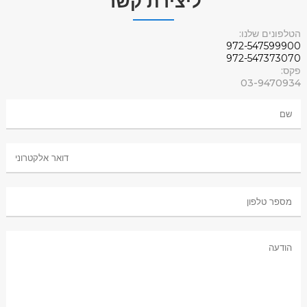
ליצירת קשר
הטלפונים שלנו:
972-547599900
972-547373070
פקס:
03-9470934